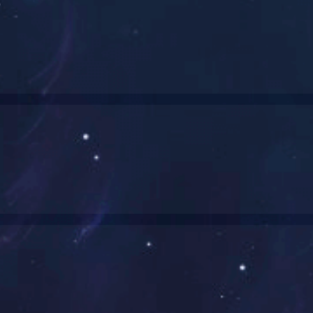
当前位置：
主页
>
制冷学院>