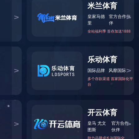
新闻动态
制冷学院
新闻动态
行业资讯
常见问题