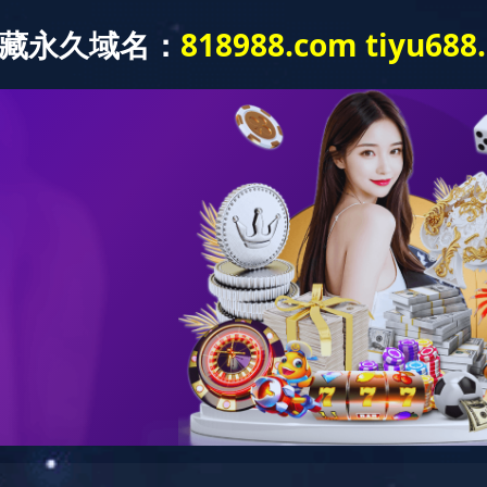
(中国)一站式服务官网
产厂家
视频中心
解决方案
工程案例
制冷学院