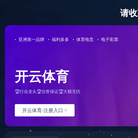
九游官网
你好！欢迎来到九游官网-九游(中国)一站式服务官网
九游官网-九游
制冷设备研发生
网站九游官网
关于我们
九游官网-九游
(中国)一站式服
务官网