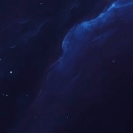
，可配套后补冷库玻璃门，便利店冷柜、立式风幕柜加装玻璃门，诚招
下负25度门框及门体不起雾，适合各种低温展示冷冻系统，本产品常年出
位补货。
MO