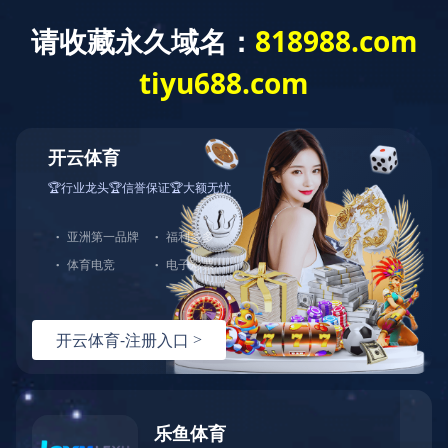
九游官网
你好！欢迎来到九游官网-九游(中国)一站式服务官网
九游官网-九游(中国
制冷设备研发生产厂家
网站九游官网
关于我们
九游官网-九游
视频中
(中国)一站式服
务官网