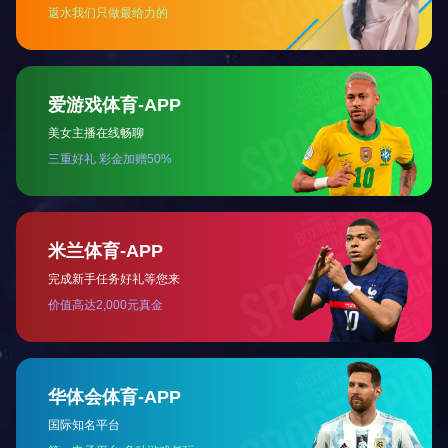
上一篇：
配套后补货冷库玻璃门
下一篇：
商用冷柜和家用冰箱有什么区别？
新闻资讯
中山市华鸿水云轩五期好之选生活超市五门立柜工程案例
你只知道冷藏柜1-7档哪个最冷么？
影响冷柜耗电量的因素有哪些？
常见冷藏柜有哪几种？
便利店冷柜使用要有好的习惯
便利店冷柜常见使用误区