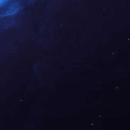
三面玻璃门转角后补货冷柜
不同的
新闻推荐
冰柜厂家告诉你选购冷柜有什么诀
，一方
窍
供研
便利店冷柜制冷效果变差是什么原
因？
冷冻柜不制冷的原因和解决方法
商用冷藏柜一天24小时不停机可以
吗？