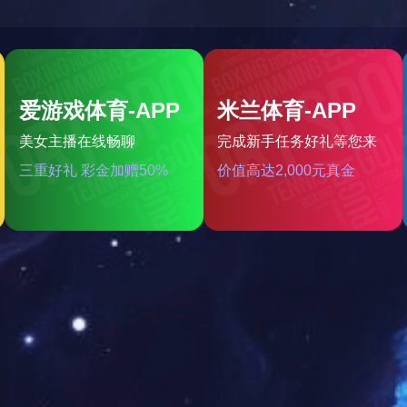
类而一头雾水，制冷产品种类比较繁杂，常见的有：冷柜、冰箱、冷藏
下冷藏柜与冷柜之间的区别。