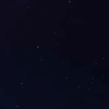
冷柜与冷藏柜有什么区别？
RE +