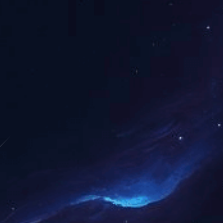
冷柜
，是一种为了达到深度冷冻效果的低温冷藏冷冻
使用环境和使用效果要求，速冻柜的制冷空间从-45℃到0
冷藏柜
，主要作用是保证冷藏食物的新鲜，因此保鲜
面需要冷藏柜内部具有恒温强"冻力"，另一方面，需要保
中奥冷柜专业生产大型商超冷柜、KTV饮料冷冻柜保
究、设计、开发、销售和服务，欢迎咨询。
上一篇：
配套后补货冷库玻璃门
下一篇：
什么是速冻库？