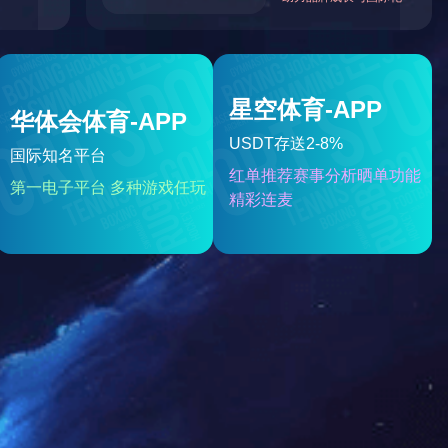
柜、冷
产品推荐
内嵌式高端便利店冷柜