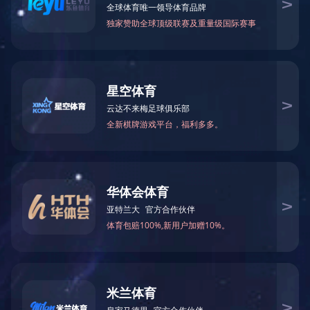
制冷学院
便利店冷柜常见使用误区
发表时间:2021-07-15 来源:小编