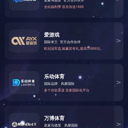
冷柜
可以说是便利店不可缺设备，
便利店冷柜
主要用于存储和展
说说便利店冷柜常见使用误区。