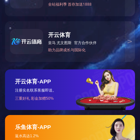
误区1：冷柜24小时长时间开机会烧掉压缩机
每台便利店冷柜都有温控器，温控器主要调节柜内的温度。(常见的
个温度范围;②微电脑温控，可以设置温度范围，控温更精密;不管是哪
当冷柜内温度达到温控器设置的范围时，压缩机会停止运转，当柜
是所有冷柜都有的常规属性——自动保护功能。所以便利店冷柜本身也
用冷柜会烧毁压缩机的情况。
误区2：夜晚关机省电
为了省电而频繁开关机会对冷柜的压缩机不好，容易损坏压缩机，
工作，达到一定的温度才会停止，这样更加耗电!相反一直开着冷柜
电。而且晚上一般温度较低，也不怎么会打开柜门，所以冷柜运行实